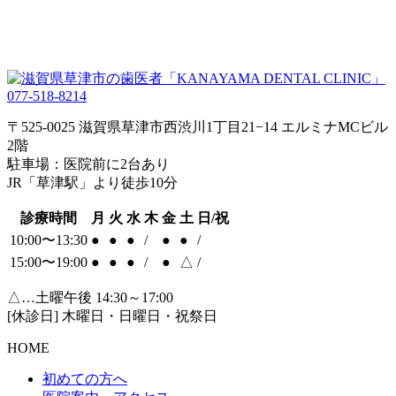
077-518-8214
〒525-0025 滋賀県草津市西渋川1丁目21−14 エルミナMCビル
2階
駐車場：医院前に2台あり
JR「草津駅」より徒歩10分
診療時間
月
火
水
木
金
土
日/祝
10:00〜13:30
●
●
●
/
●
●
/
15:00〜19:00
●
●
●
/
●
△
/
△…土曜午後 14:30～17:00
[休診日] 木曜日・日曜日・祝祭日
HOME
初めての方へ