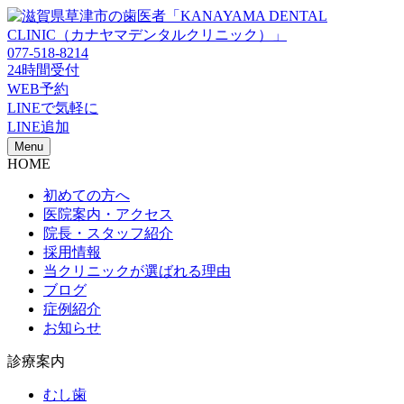
077-518-8214
24時間受付
WEB予約
LINEで気軽に
LINE追加
Menu
HOME
初めての方へ
医院案内・アクセス
院長・スタッフ紹介
採用情報
当クリニックが選ばれる理由
ブログ
症例紹介
お知らせ
診療案内
むし歯