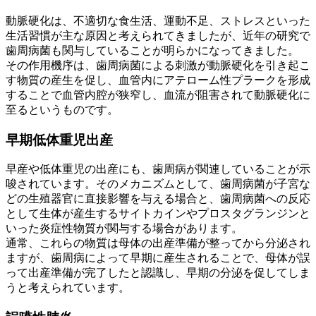
動脈硬化は、不適切な食生活、運動不足、ストレスといった
生活習慣が主な原因と考えられてきましたが、近年の研究で
歯周病菌も関与していることが明らかになってきました。
その作用機序は、歯周病菌による刺激が動脈硬化を引き起こ
す物質の産生を促し、血管内にアテローム性プラークを形成
することで血管内腔が狭窄し、血流が阻害されて動脈硬化に
至るというものです。
早期低体重児出産
早産や低体重児の出産にも、歯周病が関連していることが示
唆されています。そのメカニズムとして、歯周病菌が子宮な
どの生殖器官に直接影響を与える場合と、歯周病菌への反応
として生体が産生するサイトカインやプロスタグランジンと
いった炎症性物質が関与する場合があります。
通常、これらの物質は母体の出産準備が整ってから分泌され
ますが、歯周病によって早期に産生されることで、母体が誤
って出産準備が完了したと認識し、早期の分泌を促してしま
うと考えられています。