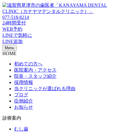
077-518-8214
24時間受付
WEB予約
LINEで気軽に
LINE追加
Menu
HOME
初めての方へ
医院案内・アクセス
院長・スタッフ紹介
採用情報
当クリニックが選ばれる理由
ブログ
症例紹介
お知らせ
診療案内
むし歯