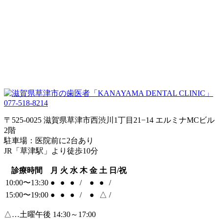
077-518-8214
〒525-0025 滋賀県草津市西渋川1丁目21−14 エルミナMCビル
2階
駐車場：医院前に2台あり
JR「草津駅」より徒歩10分
診療時間
月
火
水
木
金
土
日/祝
10:00〜13:30
●
●
●
/
●
●
/
15:00〜19:00
●
●
●
/
●
△
/
△…土曜午後 14:30～17:00