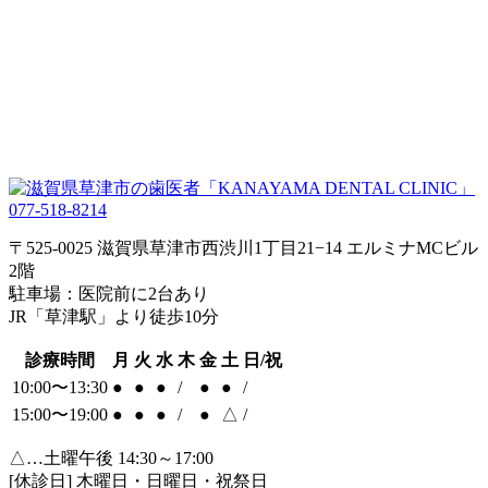
077-518-8214
〒525-0025 滋賀県草津市西渋川1丁目21−14 エルミナMCビル
2階
駐車場：医院前に2台あり
JR「草津駅」より徒歩10分
診療時間
月
火
水
木
金
土
日/祝
10:00〜13:30
●
●
●
/
●
●
/
15:00〜19:00
●
●
●
/
●
△
/
△…土曜午後 14:30～17:00
[休診日] 木曜日・日曜日・祝祭日