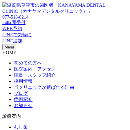
077-518-8214
24時間受付
WEB予約
LINEで気軽に
LINE追加
Menu
HOME
初めての方へ
医院案内・アクセス
院長・スタッフ紹介
採用情報
当クリニックが選ばれる理由
ブログ
症例紹介
お知らせ
診療案内
むし歯