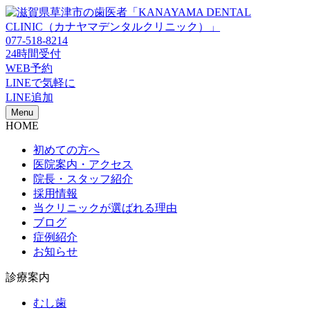
077-518-8214
24時間受付
WEB予約
LINEで気軽に
LINE追加
Menu
HOME
初めての方へ
医院案内・アクセス
院長・スタッフ紹介
採用情報
当クリニックが選ばれる理由
ブログ
症例紹介
お知らせ
診療案内
むし歯