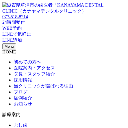
077-518-8214
24時間受付
WEB予約
LINEで気軽に
LINE追加
Menu
HOME
初めての方へ
医院案内・アクセス
院長・スタッフ紹介
採用情報
当クリニックが選ばれる理由
ブログ
症例紹介
お知らせ
診療案内
むし歯