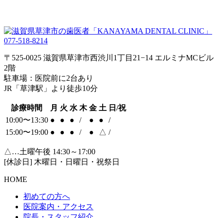
077-518-8214
〒525-0025 滋賀県草津市西渋川1丁目21−14 エルミナMCビル
2階
駐車場：医院前に2台あり
JR「草津駅」より徒歩10分
診療時間
月
火
水
木
金
土
日/祝
10:00〜13:30
●
●
●
/
●
●
/
15:00〜19:00
●
●
●
/
●
△
/
△…土曜午後 14:30～17:00
[休診日] 木曜日・日曜日・祝祭日
HOME
初めての方へ
医院案内・アクセス
院長・スタッフ紹介